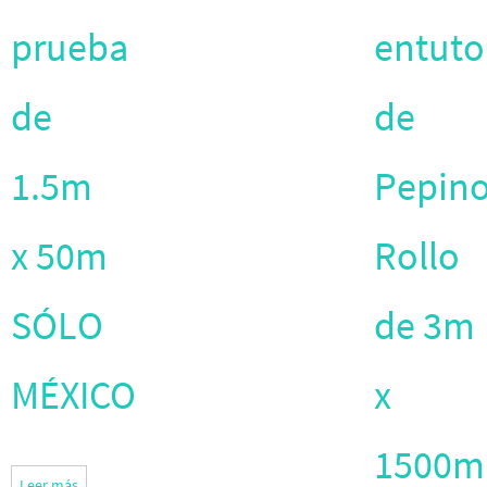
prueba
entuto
de
de
1.5m
Pepino
x 50m
Rollo
SÓLO
de 3m
MÉXICO
x
1500m
Leer más