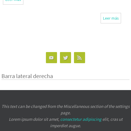
Leer más
Barra lateral derecha
This text can be changed from the Miscellaneous section of the settings
page.
Lorem ipsum
dolor sit amet,
consectetur adipiscing
elit, cras ut
imperdiet augue.