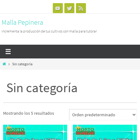
Ir
al
Malla Pepinera
contenido
Incrementa la producción de tus cultivos con malla para tutorar
Inicio
Sin categoría
Sin categoría
Mostrando los 5 resultados