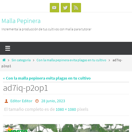
Ir
al
Malla Pepinera
contenido
Incrementa la producción de tus cultivos con malla para tutorar
Inicio
Sin categoría
Con la malla pepinera evita plagas en tu cultivo
ad7iq-
p2op1
« Con la malla pepinera evita plagas en tu cultivo
ad7iq-p2op1
Editor Editor
28 junio, 2023
El tamaño completo es de
pixels
1080 × 1080